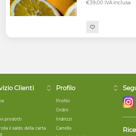
€39,00 IVA inclusa
vizio Clienti
Profilo
Segu
ie
Profilo
Ordini
vi prodotti
Indirizzi
olla il saldo della carta
Carrello
Rice
lo