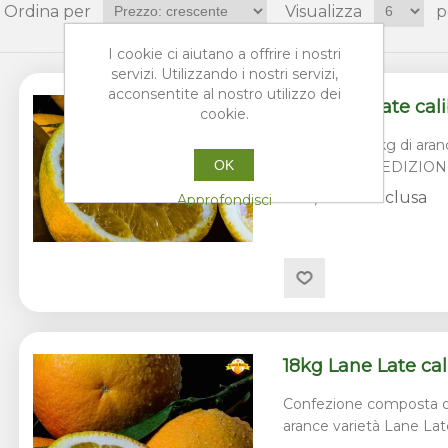
Ordina per
Visualizza
p
I cookie ci aiutano a offrire i nostri
servizi. Utilizzando i nostri servizi,
acconsentite al nostro utilizzo dei
9kg Lane Late cali
cookie.
Cassetta da 9kg di aran
OK
SPECIALE SPEDIZION
€25,50 IVA inclusa
Approfondisci
18kg Lane Late cal
Confezione composta da
arance varietà Lane Lat