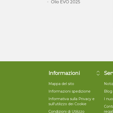
Olio EVO 2025
Informazioni
Ser
Mappa del sito
Notiz
Informazioni spedizione
Blog
Informativa sulla Privacy e
I nuo
sull'utilizzo dei Cookie
Contr
Condizioni di Utilizzo
rega