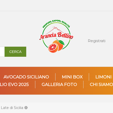
Registrati
CERCA
AVOCADO SICILIANO
MINI BOX
LIMONI
LIO EVO 2025
GALLERIA FOTO
CHI SIAMO
ate di Sicilia 🔴