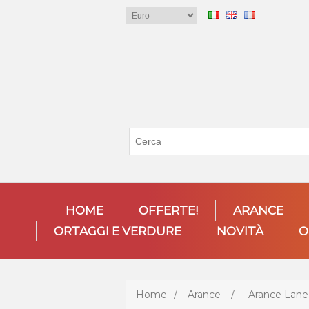
HOME
OFFERTE!
ARANCE
ORTAGGI E VERDURE
NOVITÀ
O
Home
/
Arance
/
Arance Lane L