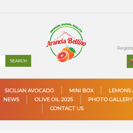
Regist
SEARCH
SICILIAN AVOCADO
MINI BOX
LEMONS 
NEWS
OLIVE OIL 2025
PHOTO GALLERY
CONTACT US