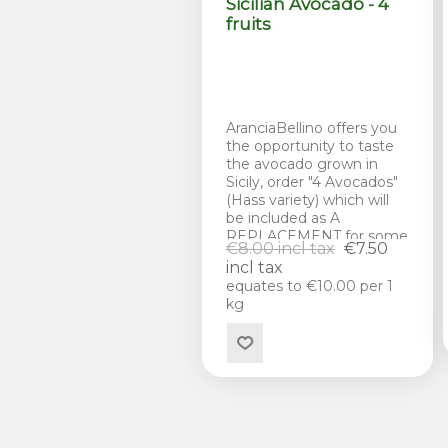
Sicilian Avocado - 4
fruits
AranciaBellino offers you
the opportunity to taste
the avocado grown in
Sicily, order "4 Avocados"
(Hass variety) which will
be included as A
REPLACEMENT for some
€8.00 incl tax
€7.50
oranges. Grown at the
incl tax
foot of Etna, in Sicily. To
equates to €10.00 per 1
better organize the
kg
harvest and guarantee
the freshness of the
product, orders
containing avocados will
be shipped every
Monday.