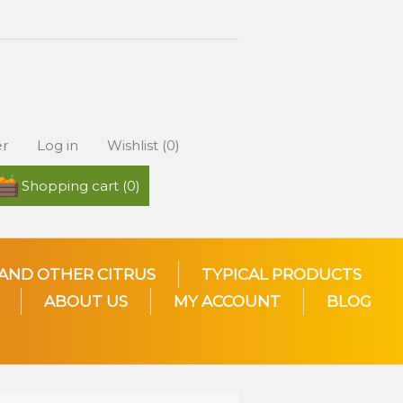
er
Log in
Wishlist
(0)
Shopping cart
(0)
AND OTHER CITRUS
TYPICAL PRODUCTS
ABOUT US
MY ACCOUNT
BLOG