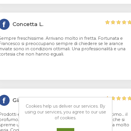
Concetta L.
Sempre freschissime. Arrivano molto in fretta. Fortunata e
Francesco si preoccupano sempre di chiedere se le arance
inviate sono in condizioni ottimali. Una professionalità e una
cortesia che non hanno eguali.
Gian Piero A.
Cookies help us deliver our services. By
using our services, you agree to our use
Prodotti eccezionali in tutto: bontà, aspetto, e non ultimo... il
of cookies.
profumo. Tutta la stanza si riempe di Sicilia ogni volta che si
spreme un limone o un'arancia. Veramente un'Azienda molto
seria. Complimenti.