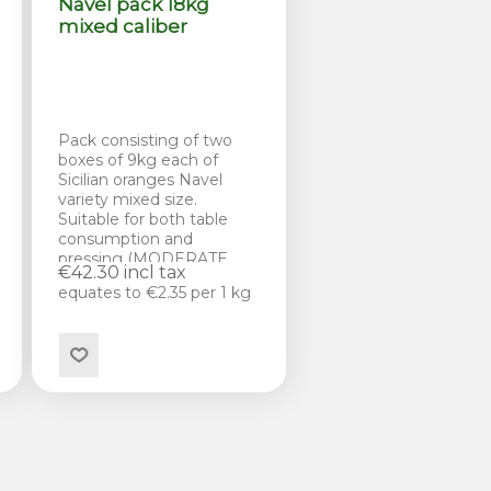
Navel pack 18kg
mixed caliber
Pack consisting of two
boxes of 9kg each of
Sicilian oranges Navel
variety mixed size.
Suitable for both table
consumption and
pressing (MODERATE
€42.30 incl tax
JUICE YIELD)
equates to €2.35 per 1 kg