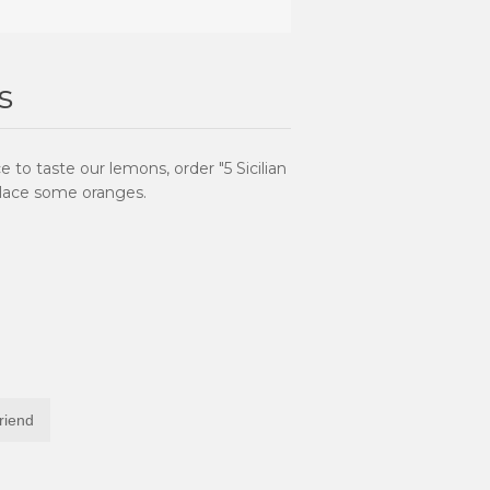
s
 to taste our lemons, order "5 Sicilian
place some oranges.
friend