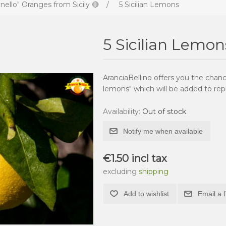
nello" Oranges from Sicily 🔴
/
5 Sicilian Lemons
5 Sicilian Lemon
AranciaBellino offers you the chance
lemons" which will be added to re
Availability:
Out of stock
Notify me when available
€1.50 incl tax
excluding
shipping
Add to wishlist
Email a 