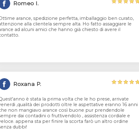
Romeo I.
Ottime arance, spedizione perfetta, imballaggio ben curato,
attenzione alla clientela sempre alta. Ho fatto assaggiare le
arance ad alcuni amici che hanno già chiesto di avere il
contatto.
Roxana P.
Quest'anno è stata la prima volta che le ho prese, arrivate
venerdi ,qualità dei prodotti oltre le aspettative eranno 16 anni
che non mangiavo arance così buone pur prendendole
sempre dai contadini o fruttivendolo , assistenza cordiale e
veloce. appena sta per finire la scorta farò un altro ordine
senza dubbi!