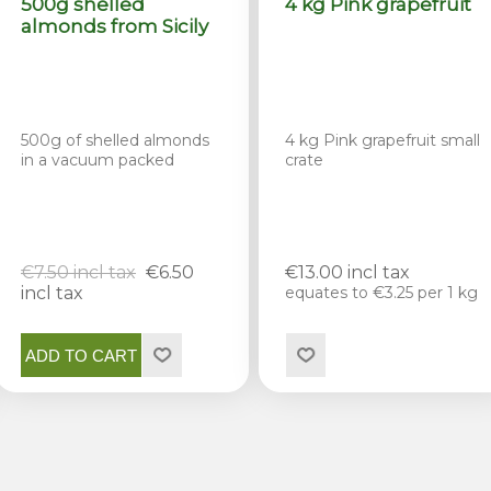
500g shelled
4 kg Pink grapefruit
almonds from Sicily
500g of shelled almonds
4 kg Pink grapefruit small
in a vacuum packed
crate
€7.50 incl tax
€6.50
€13.00 incl tax
incl tax
equates to €3.25 per 1 kg
ADD TO CART