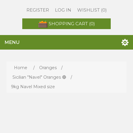
REGISTER
LOG IN
WISHLIST
(0)
SHOPPING CART
(0)
MENU
Home
/
Oranges
/
Sicilian "Navel" Oranges 🔴
/
9kg Navel Mixed size