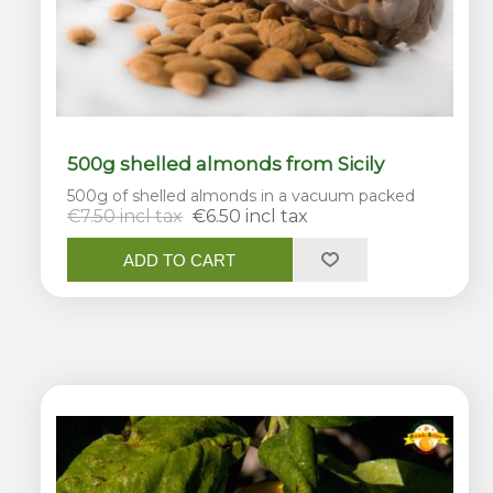
500g shelled almonds from Sicily
500g of shelled almonds in a vacuum packed
€7.50 incl tax
€6.50 incl tax
ADD TO CART