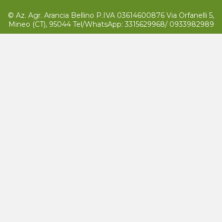
© Az. Agr. Arancia Bellino P.IVA 03614600876 Via Orfanelli 5,
Mineo (CT), 95044 Tel/WhatsApp: 3315629968/ 0933982989