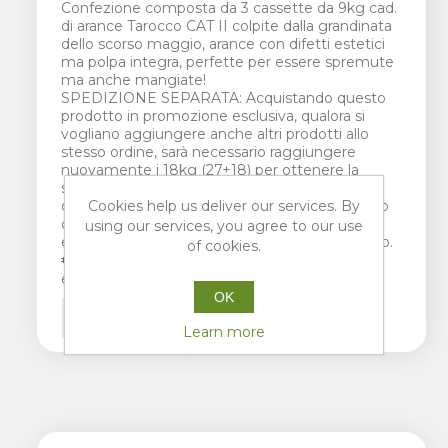
Confezione composta da 3 cassette da 9kg cad.
di arance Tarocco CAT II colpite dalla grandinata
dello scorso maggio, arance con difetti estetici
ma polpa integra, perfette per essere spremute
ma anche mangiate!
SPEDIZIONE SEPARATA: Acquistando questo
prodotto in promozione esclusiva, qualora si
vogliano aggiungere anche altri prodotti allo
stesso ordine, sarà necessario raggiungere
nuovamente i 18kg (27+18) per ottenere la
spedizione totale gratuita: per semplificare,
Cookies help us deliver our services. By
qualora si aggiungano altri prodotti nello stesso
carrello della promo da 27kg, sarà come
using our services, you agree to our use
effettuare un secondo ordine partendo da zero.
of cookies.
€32.40 incl tax
equates to €1.20 per 1 kg
OK
Learn more