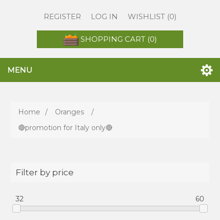
REGISTER
LOG IN
WISHLIST
(0)
SHOPPING CART
(0)
MENU
Home
/
Oranges
/
🔴promotion for Italy only🔴
Filter by price
32
60