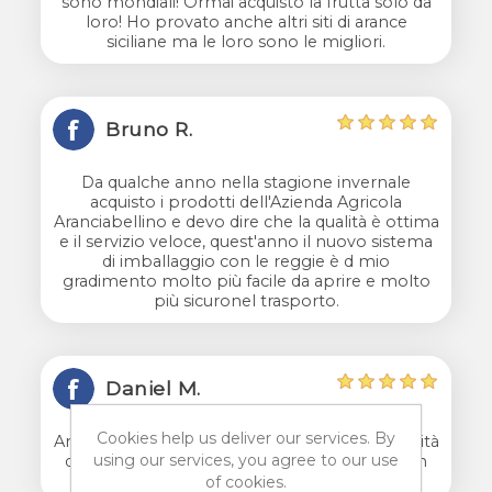
sono mondiali! Ormai acquisto la frutta solo da
loro! Ho provato anche altri siti di arance
siciliane ma le loro sono le migliori.
Bruno R.
Da qualche anno nella stagione invernale
acquisto i prodotti dell'Azienda Agricola
Aranciabellino e devo dire che la qualità è ottima
e il servizio veloce, quest'anno il nuovo sistema
di imballaggio con le reggie è d mio
gradimento molto più facile da aprire e molto
più sicuronel trasporto.
Daniel M.
Cookies help us deliver our services. By
Arrivate oggi le arance!!! imballo perfetto, qualità
using our services, you agree to our use
del prodotto super e gentilissimi nel farmi un
omaggio.
of cookies.