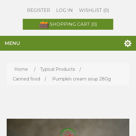
REGISTER
LOG IN
WISHLIST
(0)
SHOPPING CART
(0)
MENU
Home
/
Typical Products
/
Canned food
/
Pumpkin cream soup 280g