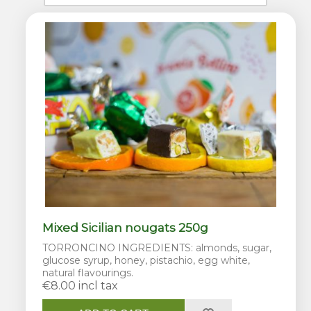
Mixed Sicilian nougats 250g
TORRONCINO INGREDIENTS: almonds, sugar,
glucose syrup, honey, pistachio, egg white,
natural flavourings.
€8.00 incl tax