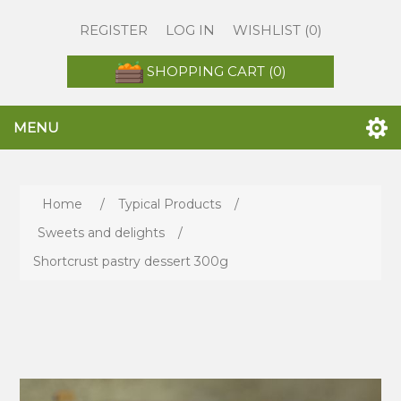
REGISTER
LOG IN
WISHLIST
(0)
SHOPPING CART
(0)
MENU
Home
/
Typical Products
/
Sweets and delights
/
Shortcrust pastry dessert 300g