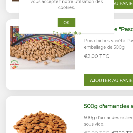
vous acceptez notre utilisation des
AJOUTER AU PANI
cookies.
OK
Pois chiches "Pasc
En savoir plus
Pois chiches variété Pa
emballage de 500g
€2,00 TTC
AJOUTER AU PANI
500g d'amandes sic
500g d'amandes sicilie
sous vide.