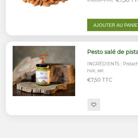
€9,00 TTC
€7,50 TT
AJOUTER AU PANI
Pesto salé de pis
INGRÉDIENTS : Pistache
noir, sel.
€7,50 TTC