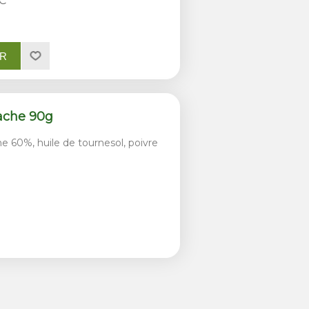
C
ER
tache 90g
 60%, huile de tournesol, poivre