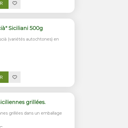
ER
ià" Siciliani 500g
scià (variétés autochtones) en
ER
iliennes grillées.
nnes grillées dans un emballage