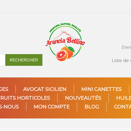
S'en
RECHERCHER
Liste de
GES
AVOCAT SICILIEN
MINI CANETTES
FRUITS HORTICOLES
NOUVEAUTÉS
HUILE
S-NOUS
MON COMPTE
BLOG
CONT