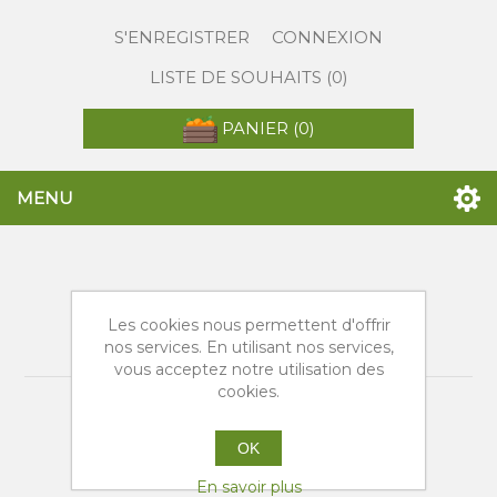
S'ENREGISTRER
CONNEXION
LISTE DE SOUHAITS
(0)
PANIER
(0)
MENU
Produits taggés avec
Les cookies nous permettent d'offrir
'migliori arance navel'
nos services. En utilisant nos services,
vous acceptez notre utilisation des
cookies.
OK
En savoir plus