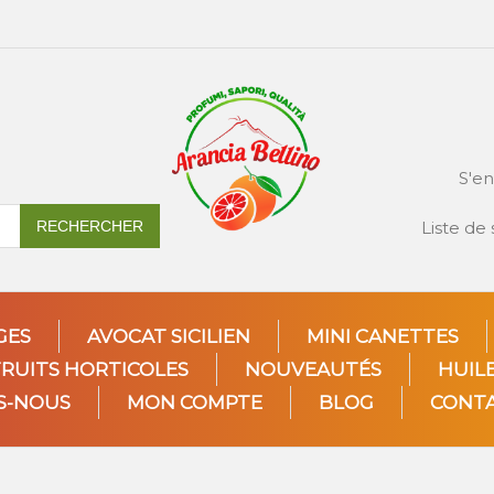
S'en
RECHERCHER
Liste de
GES
AVOCAT SICILIEN
MINI CANETTES
FRUITS HORTICOLES
NOUVEAUTÉS
HUILE
S-NOUS
MON COMPTE
BLOG
CONT