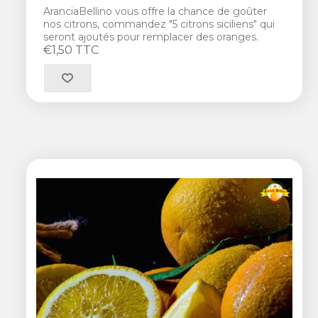
AranciaBellino vous offre la chance de goûter
nos citrons, commandez "5 citrons siciliens" qui
seront ajoutés pour remplacer des oranges.
€1,50 TTC