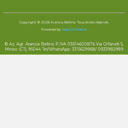
Copyright © 2026 Arancia Bellino. Tous droits réservés.
Powered by
nopCommerce
© Az. Agr. Arancia Bellino P.IVA 03614600876 Via Orfanelli 5,
Mineo (CT), 95044 Tel/WhatsApp: 3315629968/ 0933982989