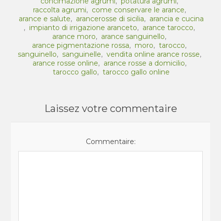
concimazione agrumi
,
potatura agrumi
,
raccolta agrumi
,
come conservare le arance
,
arance e salute
,
arancerosse di sicilia
,
arancia e cucina
,
impianto di irrigazione aranceto
,
arance tarocco
,
arance moro
,
arance sanguinello
,
arance pigmentazione rossa
,
moro
,
tarocco
,
sanguinello
,
sanguinelle
,
vendita online arance rosse
,
arance rosse online
,
arance rosse a domicilio
,
tarocco gallo
,
tarocco gallo online
Laissez votre commentaire
Commentaire: