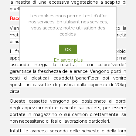
la nascita di una eccessiva vegetazione a scapito di
quella dei frutti.
Les cookies nous permettent d'offrir
Raccolta
nos services. En utilisant nos services,
vous acceptez notre utilisation des
Viene effettuata quando i frutti hanno raggiunto la
cookies.
maturazione ottimale, che varia a seconda delle varietà
di arance.
OK
I frutti vengono raccolti con l' ausilio di forbici
apposite,tagliando il rametto che li supporta,ma
En savoir plus
lasciando integra la rosetta, il cui colore”verde”
garantisce la freschezza delle arance. Vengono posti in
cesti di plastica,i cosiddetti”panari”,per poi venire
riposti in cassette di plastica dalla capienza di 20kg
circa.
Queste cassette vengono poi posizionate ai bordi
degli appezzamenti e caricate sui pallets, per essere
portate in magazzino o sui camion direttamente, se
non necessitano di fasi di lavorazione particolari.
Infatti le arance,a seconda delle richieste e della loro