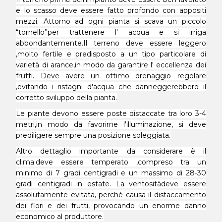
e lo scasso deve essere fatto profondo con appositi
mezzi. Attorno ad ogni pianta si scava un piccolo
“tornello”per trattenere l' acqua e si irriga
abbondantemente.Il terreno deve essere leggero
,molto fertile e predisposto a un tipo particolare di
varietà di arance,in modo da garantire l' eccellenza dei
frutti. Deve avere un ottimo drenaggio regolare
,evitando i ristagni d'acqua che danneggerebbero il
corretto sviluppo della pianta.
Le piante devono essere poste distaccate tra loro 3-4
metri,in modo da favorirne l'illuminazione, si deve
prediligere sempre una posizione soleggiata.
Altro dettaglio importante da considerare è il
clima:deve essere temperato ,compreso tra un
minimo di 7 gradi centigradi e un massimo di 28-30
gradi centigradi in estate. La ventosità
deve essere
assolutamente evitata, perché causa il distaccamento
dei fiori e dei frutti, provocando un enorme danno
economico al produttore.