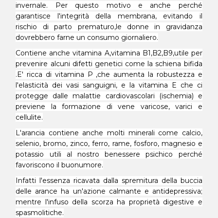
invernale. Per questo motivo e anche perché
garantisce l'integrità della membrana, evitando il
rischio di parto prematuro,le donne in gravidanza
dovrebbero farne un consumo giornaliero.
Contiene anche vitamina A,vitamina B1,B2,B9,utile per
prevenire alcuni difetti genetici come la schiena bifida
.E' ricca di vitamina P ,che aumenta la robustezza e
l'elasticità dei vasi sanguigni, e la vitamina E che ci
protegge dalle malattie cardiovascolari (ischemia) e
previene la formazione di vene varicose, varici e
cellulite.
L'arancia contiene anche molti minerali come calcio,
selenio, bromo, zinco, ferro, rame, fosforo, magnesio e
potassio utili al nostro benessere psichico perché
favoriscono il buonumore.
Infatti l'essenza ricavata dalla spremitura della buccia
delle arance ha un'azione calmante e antidepressiva;
mentre l'infuso della scorza ha proprietà digestive e
spasmolitiche.