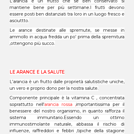
L'arancia è un frutto che se ben conservato si
mantiene bene per più settimane.I frutti devono
essere posti ben distanziati tra loro in un luogo fresco e
asciuttto.
Le arance destinate alle spremute, se messe in
ammollo in acqua fredda un po' prima della spremitura
,ottengono più succo.
LE ARANCE E LA SALUTE
L'arancia è un frutto dalle proprietà salutistiche uniche,
un vero e proprio dono per la nostra salute.
Componente principale è la vitamina C , concentrata
soprattutto nell'
arancia rossa ,
importantissima
per il
benessere del nostro organismo, in quanto rafforza il
sistema immunitario.Essendo un ottimo
immunostimolante naturale, abbassa il rischio di
influenze, raffreddori e febbri ,tipiche della stagione