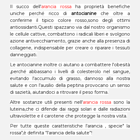
Il succo dell'
arancia rossa
ha proprietà benefiche
uniche perché ricco di
antocianine
che oltre a
conferirne il tipico colore rosso,sono degli ottimi
antiossidanti.Questi spazzano via dal nostro organismo
le cellule cattive, combattono i radicali liberi e svolgono
azione antivecchiamento, grazie anche alla presenza di
collagene, indispensabile per creare o riparare i tessuti
danneggiati.
Le antocianine inoltre ci aiutano a combattere l'obesità
,perché abbassano i livelli di colesterolo nel sangue,
evitando l'accumulo di grasso, dannoso alla nostra
salute e con l'ausilio della peptina provocano un senso
di sazietà, aiutandoci a ritrovare il peso forma.
Altre sostanze utili presenti nell'
arancia rossa
sono la
luteina,che ci difende dai raggi solari e dalle radiazioni
ultraviolette e il carotene che protegge la nostra vista.
Per tutte queste caratteristiche l'arancia , specie" la
rossa",è definita “l'arancia della salute”!