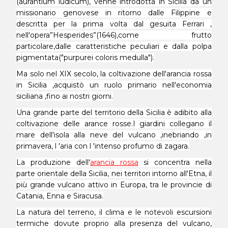
(aurantium iudicum), venne introdotta in Sicilia da un
missionario genovese in ritorno dalle Filippine e
descritta per la prima volta dal gesuita Ferrari ,
nell'opera”Hesperides”(1646),come frutto
particolare,dalle caratteristiche peculiari e dalla polpa
pigmentata("purpurei coloris medulla").
Ma solo nel XIX secolo, la coltivazione dell'arancia rossa
in Sicilia ,acquistò un ruolo primario nell'economia
siciliana ,fino ai nostri giorni.
Una grande parte del territorio della Sicilia è adibito alla
coltivazione delle
arance ross
e.I giardini collegano il
mare dell'isola alla neve del vulcano ,inebriando ,in
primavera, l 'aria con l 'intenso profumo di zagara.
La produzione dell'
arancia rossa
si concentra nella
parte orientale della Sicilia, nei territori intorno all'Etna, il
più grande vulcano attivo in Europa, tra le provincie di
Catania, Enna e Siracusa.
La natura del terreno, il clima e le notevoli escursioni
termiche dovute proprio alla presenza del vulcano,