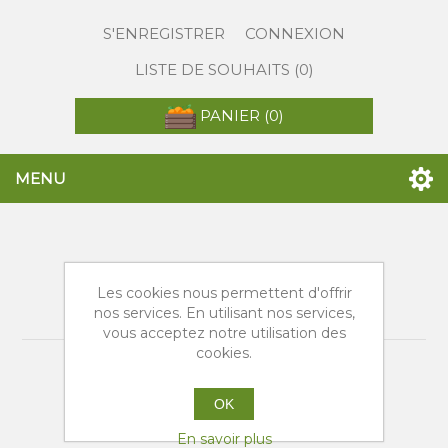
S'ENREGISTRER
CONNEXION
LISTE DE SOUHAITS
(0)
PANIER
(0)
MENU
Produits taggés avec
Les cookies nous permettent d'offrir
'tarocco gallo'
nos services. En utilisant nos services,
vous acceptez notre utilisation des
cookies.
OK
En savoir plus