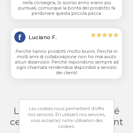
nella consegna, lo scorso anno erano più
puntuali, comunque la bontà del prodotto fa
perdonare questa piccola pecca.
Luciano F.
Perché hanno prodotti molto buoni. Perché in
molti anni di collaborazione non ho mai avuto
alcun disservizio. Perché rispondono sempre ad
ogni chiamata rendendosi disponibili a servizio
dei clienti!
Les clients ayant acheté
Les cookies nous permettent d'offrir
nos services. En utilisant nos services,
cet article ont également
vous acceptez notre utilisation des
cookies.
acheté :