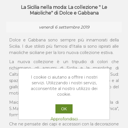
La Sicilia nella moda: La collezione " Le
Maioliche" di Dolce e Gabbana
venerdì 6 settembre 2019
Dolce e Gabbana sono sempre più innamorati della
Sicilia. I due stilisti più famosi d'Italia si sono ispirati alle
maioliche siciliane per la loro nuova collezione estiva.
La nuova collezione è un tripudio di colori che
richiamano gli agrumi di Sicilia e le maioliche di
Caltagirone e che si avvicina molto ai colori del Sud:
I cookie ci aiutano a offrire i nostri
spazio dunque al blu del mare, all'azzurro del cielo e al
servizi. Utilizzando i nostri servizi,
giallo dei limoni che compaiono più volte all'interno del
acconsentite al nostro utilizzo dei
motivo decorativo dei capi.
cookie.
Maioliche molto apprezzate si trovano nella Scala di
S.Maria del Monte a Caltagirone, "Città della Ceramica",
OK
formata da ben 142 gradini!
Approfondisci
Che ne pensate dei capi e accessori con la decorazione