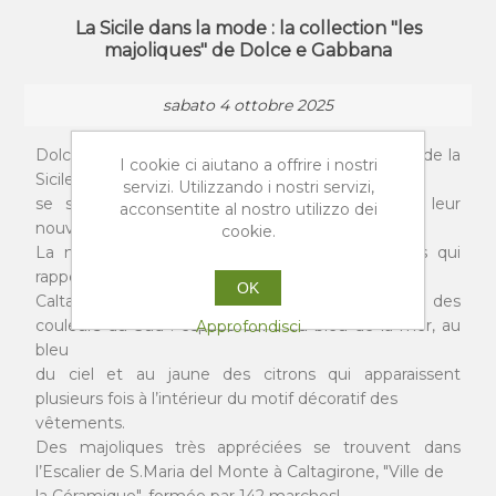
La Sicile dans la mode : la collection "les
majoliques" de Dolce e Gabbana
sabato 4 ottobre 2025
Dolce et Gabbana sont de plus en plus amoureux de la
I cookie ci aiutano a offrire i nostri
Sicile. Les deux stylistes les plus célèbres d’Italie
servizi. Utilizzando i nostri servizi,
se sont inspirés des faïences siciliennes pour leur
acconsentite al nostro utilizzo dei
nouvelle collection estivale.
cookie.
La nouvelle collection est un régal de couleurs qui
rappellent les agrumes de Sicile et les faïences de
OK
Caltagirone et qui se rapproche beaucoup des
couleurs du Sud : espace donc au bleu de la mer, au
Approfondisci
bleu
du ciel et au jaune des citrons qui apparaissent
plusieurs fois à l’intérieur du motif décoratif des
vêtements.
Des majoliques très appréciées se trouvent dans
l’Escalier de S.Maria del Monte à Caltagirone, "Ville de