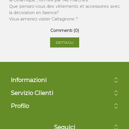
la Céramique", formée par 142 marches!
Que pensez-vous des vêtements et accessoires avec
la décoration en faïence?
Vous aimeriez visiter Caltagirone ?
Commenti (0)
DETTAGLI
Informazioni
Servizio Clienti
Profilo
Seguici