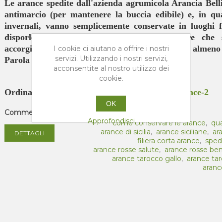
Le arance spedite dall'azienda agrumicola Arancia Bel
antimarcio (per mantenere la buccia edibile) e, in qu
invernali, vanno semplicemente conservate in luoghi fr
disporle distanziate tra di loro, per evitare che
accorgimenti per garantire una conservabilità di almeno 
I cookie ci aiutano a offrire i nostri
servizi. Utilizzando i nostri servizi,
Parola di Arancia Bellino!
acconsentite al nostro utilizzo dei
cookie.
Ordina ora su
https://aranciabellino.com/IT/arance-2
OK
Commenti (0)
Approfondisci
come conservare le arance
,
qu
arance di sicilia
,
arance siciliane
,
ar
DETTAGLI
filiera corta arance
,
sped
arance rosse salute
,
arance rosse ben
arance tarocco gallo
,
arance ta
aranc