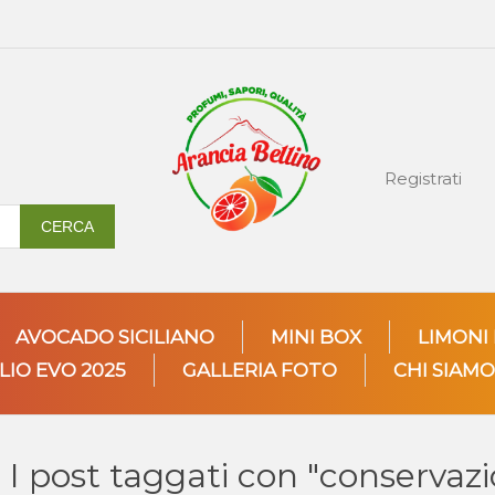
Registrati
CERCA
AVOCADO SICILIANO
MINI BOX
LIMONI
LIO EVO 2025
GALLERIA FOTO
CHI SIAMO
I post taggati con "conservaz