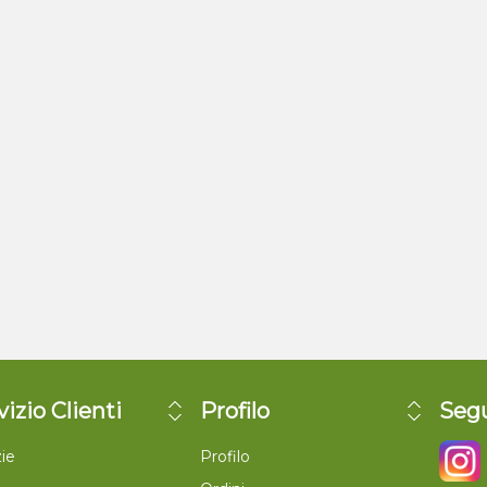
vizio Clienti
Profilo
Segu
ie
Profilo