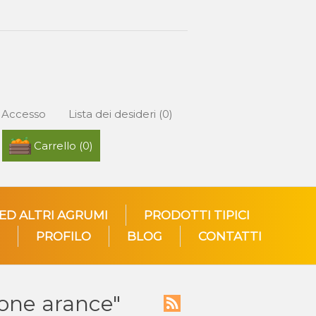
Accesso
Lista dei desideri
(0)
Carrello
(0)
 ED ALTRI AGRUMI
PRODOTTI TIPICI
PROFILO
BLOG
CONTATTI
ione arance"