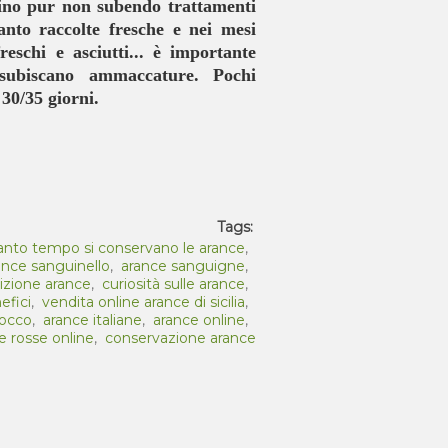
lino pur non subendo trattamenti
anto raccolte fresche e nei mesi
eschi e asciutti... è importante
 subiscano ammaccature. Pochi
30/35 giorni.
Tags:
anto tempo si conservano le arance
,
ance sanguinello
,
arance sanguigne
,
izione arance
,
curiosità sulle arance
,
efici
,
vendita online arance di sicilia
,
rocco
,
arance italiane
,
arance online
,
e rosse online
,
conservazione arance