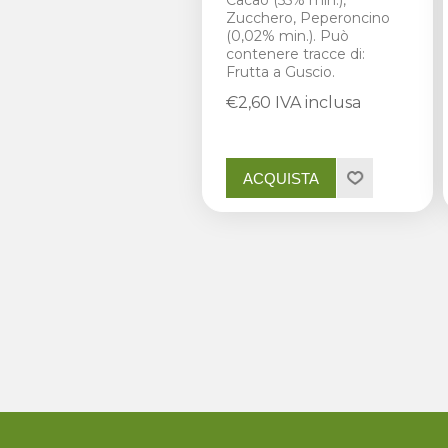
Cacao (55% min.),
Zucchero, Peperoncino
(0,02% min.). Può
contenere tracce di:
Frutta a Guscio.
€2,60 IVA inclusa
ACQUISTA