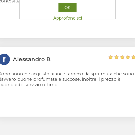
contestazione. Azienda 5 stelle.
OK
Approfondisci
Alessandro B.
Sono anni che acquisto arance tarocco da spremuta che sono
davvero buone profumate e succose, inoltre il prezzo è
buono ed il servizio ottimo.