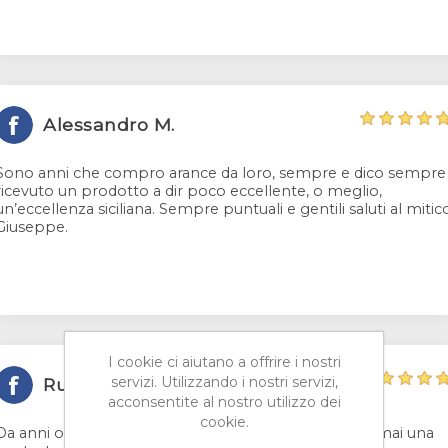
Alessandro M.
Sono anni che compro arance da loro, sempre e dico sempre
ricevuto un prodotto a dir poco eccellente, o meglio,
un’eccellenza siciliana. Sempre puntuali e gentili saluti al mitic
Giuseppe.
I cookie ci aiutano a offrire i nostri
servizi. Utilizzando i nostri servizi,
Russo I.
acconsentite al nostro utilizzo dei
cookie.
Da anni ormai ordino solo da loro. Mai un problema,mai una