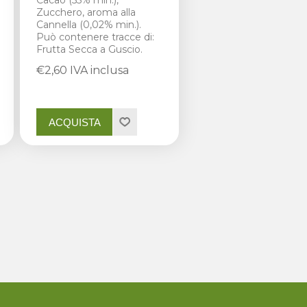
Cacao (55% min.),
Zucchero, aroma alla
Cannella (0,02% min.).
Può contenere tracce di:
Frutta Secca a Guscio.
€2,60 IVA inclusa
ACQUISTA