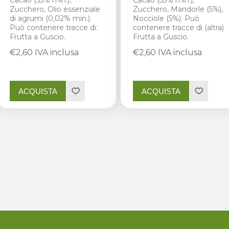
Cacao (55% min.),
Cacao (55% min.),
Zucchero, Olio essenziale
Zucchero, Mandorle (5%),
di agrumi (0,02% min.).
Nocciole (5%). Può
Può contenere tracce di:
contenere tracce di (altra)
Frutta a Guscio.
Frutta a Guscio.
€2,60 IVA inclusa
€2,60 IVA inclusa
ACQUISTA
ACQUISTA