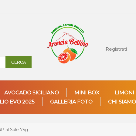
Registrati
CERCA
AVOCADO SICILIANO
MINI BOX
LIMONI
LIO EVO 2025
GALLERIA FOTO
CHI SIAMO
GP al Sale 75g