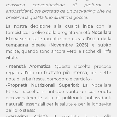
massima concentrazione di profumi e
antiossidanti, ora protetto da un packaging che ne
preserva la qualità fino all'ultima goccia.
La nostra dedizione alla qualità inizia con la
tempistica. Le olive della pregiata varietà
Nocellara
Etnea
sono state raccolte con cura
all'inizio della
campagna olearia (Novembre 2025)
e subito
molite, quando sono ancora verdi e ricche di linfa
vitale.
-Intensità Aromatica:
Questa raccolta precoce
regala all'olio un
fruttato più intenso
, con nette
note di erba fresca, pomodoro e carciofo.-
-Proprietà Nutrizionali Superiori:
La Nocellara
Etnea raccolta in anticipo vanta un contenuto
eccezionalmente alto di
polifenoli
(antiossidanti
naturali), essenziali per la salute e per la longevità
dell'olio stesso.
-
Bassissima Acidità:
Il risultato è un
olio