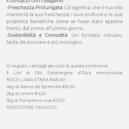
il contatto con l'ossigeno
.
-Freschezza Prolungata:
Ciò significa che il tuo olio
manterrà la sua freschezza, i suoi profumi e le sue
proprietà benefiche come se fosse stato appena
franto, dal primo all'ultimo giorno.
-Sostenibilità e Comodità:
Un formato robusto,
facile da stoccare e più ecologico.
Di seguito, i dettagli dei costi di questa confezione:
3 Litri di Olio ExtraVergine d'Oliva monocultivar
NOCELLARA ETNEA €48,00
4kg di Arance da Spremuta €8,00
2kg di Limoni €4,50
1kg di Pompelmo rosa €3,00
SPEDIZIONE OMAGGIO