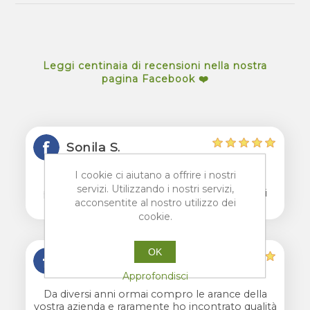
Leggi centinaia di recensioni nella nostra
pagina Facebook ❤️
Sonila S.
I cookie ci aiutano a offrire i nostri
Arance freschissime, pieno di succo e
servizi. Utilizzando i nostri servizi,
profumatissime. Avete portato il profumo di
acconsentite al nostro utilizzo dei
Sicilia a casa mia. Grazie
cookie.
OK
Barbara C.
Approfondisci
Da diversi anni ormai compro le arance della
vostra azienda e raramente ho incontrato qualità